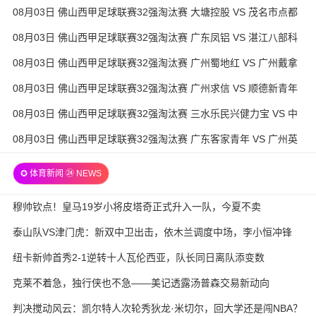
徒 全场录像
08月03日 佛山西甲足球联赛32强淘汰赛 大塘控股 VS 茂名市点都
得 全场录像
08月03日 佛山西甲足球联赛32强淘汰赛 广东凤铝 VS 湛江八部科
技 全场录像
08月03日 佛山西甲足球联赛32强淘汰赛 广州蜀地红 VS 广州戴拿
模 全场录像
08月03日 佛山西甲足球联赛32强淘汰赛 广州求信 VS 顺德新青年
全场录像
08月03日 佛山西甲足球联赛32强淘汰赛 三水乐民兴健力宝 VS 中
国澳门澳科精英 全场录像
08月03日 佛山西甲足球联赛32强淘汰赛 广东客家青年 VS 广州英
华思力U17 全场录像
✪ 体育新闻 ㉔ NEWS
穆帅钦点！皇马19岁小将皮塔奇正式升入一队，今夏不卖
泰山队VS津门虎：新双中卫出击，依木兰调度中场，李小恒冲锋
纽卡新帅首秀2-1逆转十人瓦伦西亚，队长同日离队添变数
克莱不着急，独行侠也不急——美记透露汤普森交易新动向
判决搅动风云：凯尔特人次轮秀狄龙·米切尔，回大学还是闯NBA？