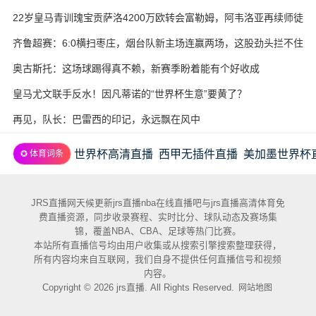
22岁皇马青训瑰宝贡萨洛4200万欧转会富勒姆，阿韦洛亚再续师徒
缘
齐鲁超赛：6:0横扫枣庄，烟台队新主场连赢两场，这股劲头拦不住
奥古斯托：这场球踢得真不赖，新赛季盼着能有个好收成
皇马尤文联手反水！因凡蒂诺的“世界杯生意”要黄了？
再见，队长：巴雷西的印记，永远飘在风中
世界杯高清直播
西甲无插件直播
美加墨世界杯
✪ 体育词条
JRS直播网天候更新jrs直播nba在线直播吧与jrs直播高清体育免
费直播资源，同步收录赛程、实时比分、球队动态及赛场集
锦，覆盖NBA、CBA、足球等热门比赛。
本站所有直播信号均由用户收集或从搜索引擎搜索整理获得，
所有内容均来自互联网，我们自身不提供任何直播信号和视频
内容。
Copyright © 2026 jrs直播. All Rights Reserved.
网站地图