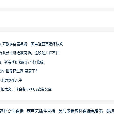
200万欧转会富勒姆，阿韦洛亚再续师徒缘
烟台队新主场连赢两场，这股劲头拦不住
赖，新赛季盼着能有个好收成
的“世界杯生意”要黄了？
，永远飘在风中
检尤文，转会费3500万欧带奖金
界杯高清直播
西甲无插件直播
美加墨世界杯直播免费看
英