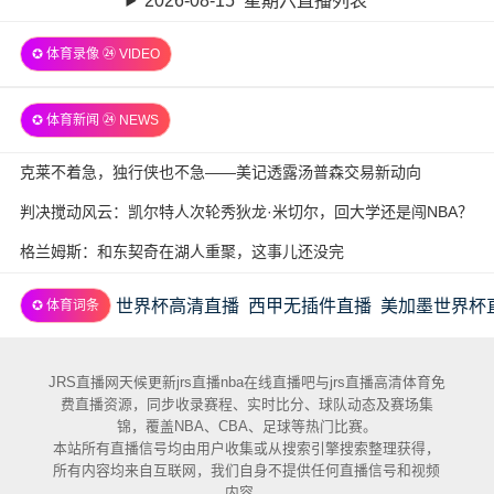
2026-08-15 星期六直播列表
✪ 体育录像 ㉔ VIDEO
✪ 体育新闻 ㉔ NEWS
克莱不着急，独行侠也不急——美记透露汤普森交易新动向
判决搅动风云：凯尔特人次轮秀狄龙·米切尔，回大学还是闯NBA？
格兰姆斯：和东契奇在湖人重聚，这事儿还没完
世界杯高清直播
西甲无插件直播
美加墨世界杯
✪ 体育词条
JRS直播网天候更新jrs直播nba在线直播吧与jrs直播高清体育免
费直播资源，同步收录赛程、实时比分、球队动态及赛场集
锦，覆盖NBA、CBA、足球等热门比赛。
本站所有直播信号均由用户收集或从搜索引擎搜索整理获得，
所有内容均来自互联网，我们自身不提供任何直播信号和视频
内容。