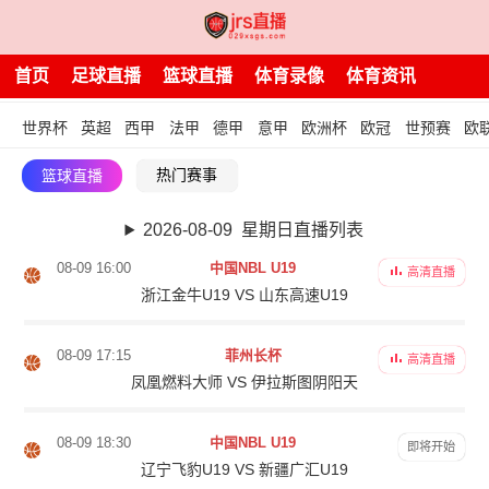
首页
足球直播
篮球直播
体育录像
体育资讯
世界杯
英超
西甲
法甲
德甲
意甲
欧洲杯
欧冠
世预赛
欧
热门赛事
篮球直播
2026-08-09 星期日直播列表
08-09 16:00
中国NBL U19
高清直播
浙江金牛U19 VS 山东高速U19
08-09 17:15
菲州长杯
高清直播
凤凰燃料大师 VS 伊拉斯图阴阳天
08-09 18:30
中国NBL U19
即将开始
辽宁飞豹U19 VS 新疆广汇U19