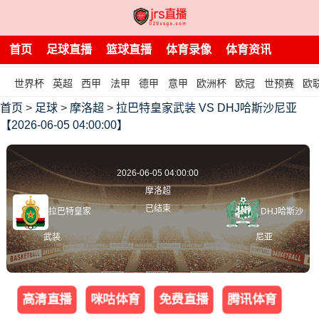
首页
足球直播
篮球直播
体育录像
体育资讯
世界杯
英超
西甲
法甲
德甲
意甲
欧洲杯
欧冠
世预赛
欧
首页
>
足球
>
摩洛超
>
拉巴特皇家武装 VS DHJ哈斯沙尼亚
【2026-06-05 04:00:00】
2026-06-05 04:00:00
摩洛超
已结束
拉巴特皇家
DHJ哈斯沙
武装
尼亚
高清直播
咪咕体育
免费直播
腾讯体育