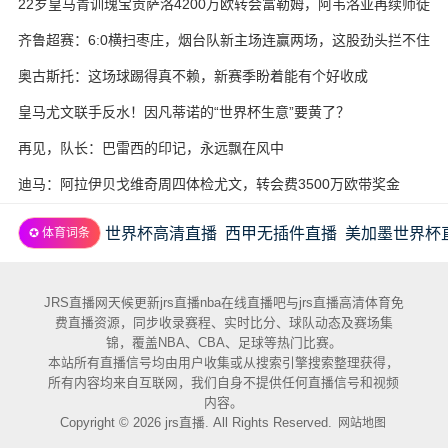
22岁皇马青训瑰宝贡萨洛4200万欧转会富勒姆，阿韦洛亚再续师徒
缘
齐鲁超赛：6:0横扫枣庄，烟台队新主场连赢两场，这股劲头拦不住
奥古斯托：这场球踢得真不赖，新赛季盼着能有个好收成
皇马尤文联手反水！因凡蒂诺的“世界杯生意”要黄了？
再见，队长：巴雷西的印记，永远飘在风中
迪马：阿拉伊贝戈维奇周四体检尤文，转会费3500万欧带奖金
世界杯高清直播
西甲无插件直播
美加墨世界杯
✪ 体育词条
JRS直播网天候更新jrs直播nba在线直播吧与jrs直播高清体育免
费直播资源，同步收录赛程、实时比分、球队动态及赛场集
锦，覆盖NBA、CBA、足球等热门比赛。
本站所有直播信号均由用户收集或从搜索引擎搜索整理获得，
所有内容均来自互联网，我们自身不提供任何直播信号和视频
内容。
Copyright © 2026 jrs直播. All Rights Reserved.
网站地图