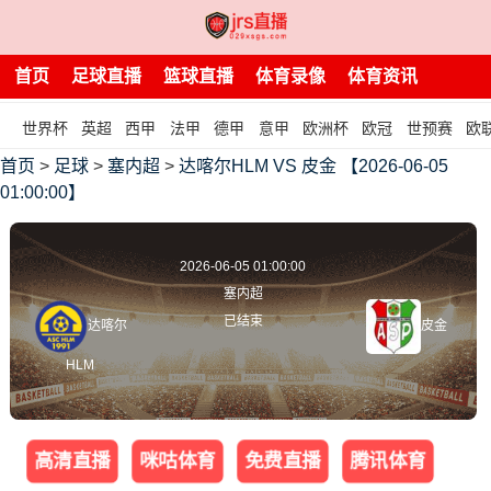
首页
足球直播
篮球直播
体育录像
体育资讯
世界杯
英超
西甲
法甲
德甲
意甲
欧洲杯
欧冠
世预赛
欧
首页
>
足球
>
塞内超
>
达喀尔HLM VS 皮金 【2026-06-05
01:00:00】
2026-06-05 01:00:00
塞内超
已结束
达喀尔
皮金
HLM
高清直播
咪咕体育
免费直播
腾讯体育