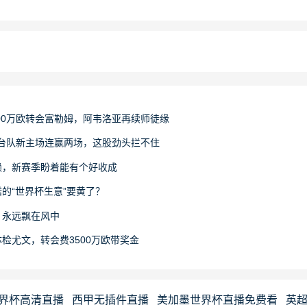
200万欧转会富勒姆，阿韦洛亚再续师徒缘
烟台队新主场连赢两场，这股劲头拦不住
赖，新赛季盼着能有个好收成
的“世界杯生意”要黄了？
，永远飘在风中
检尤文，转会费3500万欧带奖金
界杯高清直播
西甲无插件直播
美加墨世界杯直播免费看
英