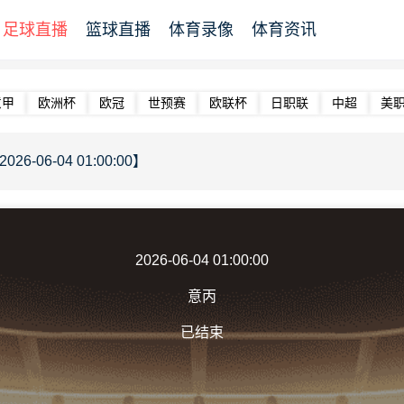
足球直播
篮球直播
体育录像
体育资讯
意甲
欧洲杯
欧冠
世预赛
欧联杯
日职联
中超
美
6-06-04 01:00:00】
2026-06-04 01:00:00
意丙
已结束