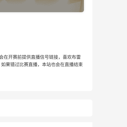
直播网将会在开赛前提供直播信号链接，喜欢布雷
。如果错过比赛直播，本站也会在直播结束