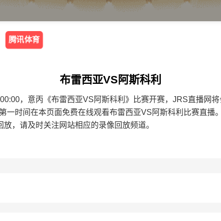
腾讯体育
布雷西亚VS阿斯科利
4 01:00:00，意丙《布雷西亚VS阿斯科利》比赛开赛，JRS
，第一时间在本页面免费在线观看布雷西亚VS阿斯科利比赛直播
回放，请及时关注网站相应的录像回放频道。