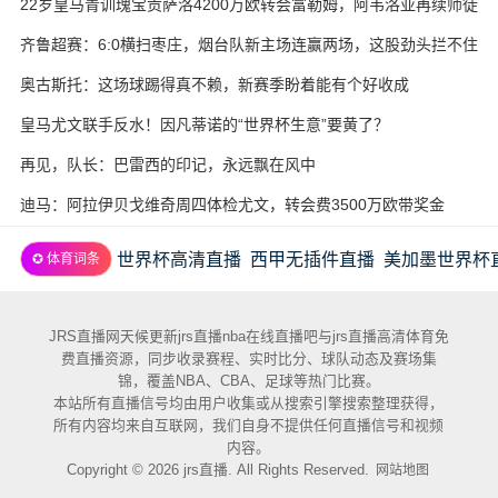
22岁皇马青训瑰宝贡萨洛4200万欧转会富勒姆，阿韦洛亚再续师徒
缘
齐鲁超赛：6:0横扫枣庄，烟台队新主场连赢两场，这股劲头拦不住
奥古斯托：这场球踢得真不赖，新赛季盼着能有个好收成
皇马尤文联手反水！因凡蒂诺的“世界杯生意”要黄了？
再见，队长：巴雷西的印记，永远飘在风中
迪马：阿拉伊贝戈维奇周四体检尤文，转会费3500万欧带奖金
世界杯高清直播
西甲无插件直播
美加墨世界杯
✪ 体育词条
JRS直播网天候更新jrs直播nba在线直播吧与jrs直播高清体育免
费直播资源，同步收录赛程、实时比分、球队动态及赛场集
锦，覆盖NBA、CBA、足球等热门比赛。
本站所有直播信号均由用户收集或从搜索引擎搜索整理获得，
所有内容均来自互联网，我们自身不提供任何直播信号和视频
内容。
Copyright © 2026 jrs直播. All Rights Reserved.
网站地图