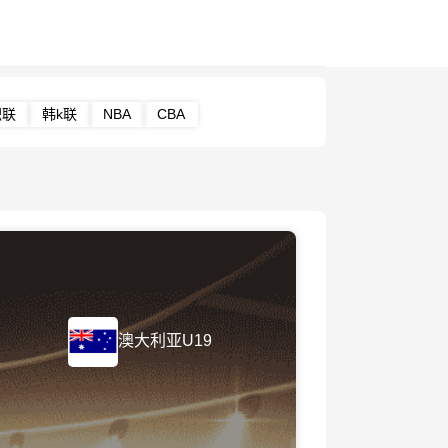
职联
韩k联
NBA
CBA
澳大利亚U19