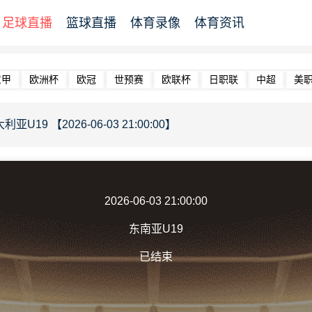
足球直播
篮球直播
体育录像
体育资讯
意甲
欧洲杯
欧冠
世预赛
欧联杯
日职联
中超
美
亚U19 【2026-06-03 21:00:00】
2026-06-03 21:00:00
东南亚U19
已结束