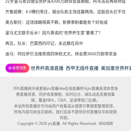
22岁皇马青训瑰宝贡萨洛4200万欧转会富勒姆，阿韦洛亚再续师徒
缘
齐鲁超赛：6:0横扫枣庄，烟台队新主场连赢两场，这股劲头拦不住
奥古斯托：这场球踢得真不赖，新赛季盼着能有个好收成
皇马尤文联手反水！因凡蒂诺的“世界杯生意”要黄了？
再见，队长：巴雷西的印记，永远飘在风中
迪马：阿拉伊贝戈维奇周四体检尤文，转会费3500万欧带奖金
世界杯高清直播
西甲无插件直播
美加墨世界杯
✪ 体育词条
JRS直播网天候更新jrs直播nba在线直播吧与jrs直播高清体育免
费直播资源，同步收录赛程、实时比分、球队动态及赛场集
锦，覆盖NBA、CBA、足球等热门比赛。
本站所有直播信号均由用户收集或从搜索引擎搜索整理获得，
所有内容均来自互联网，我们自身不提供任何直播信号和视频
内容。
Copyright © 2026 jrs直播. All Rights Reserved.
网站地图