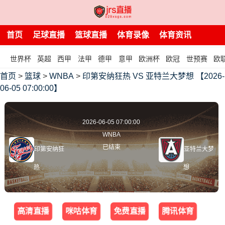
首页
足球直播
篮球直播
体育录像
体育资讯
世界杯
英超
西甲
法甲
德甲
意甲
欧洲杯
欧冠
世预赛
欧
首页
>
篮球
>
WNBA
>
印第安纳狂热 VS 亚特兰大梦想 【2026-
06-05 07:00:00】
2026-06-05 07:00:00
WNBA
已结束
印第安纳狂
亚特兰大梦
热
想
高清直播
咪咕体育
免费直播
腾讯体育