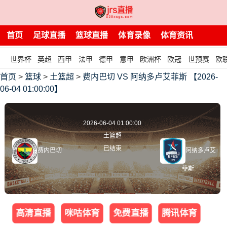
首页
足球直播
篮球直播
体育录像
体育资讯
世界杯
英超
西甲
法甲
德甲
意甲
欧洲杯
欧冠
世预赛
欧
首页
>
篮球
>
土篮超
>
费内巴切 VS 阿纳多卢艾菲斯 【2026-
06-04 01:00:00】
2026-06-04 01:00:00
土篮超
已结束
费内巴切
阿纳多卢艾
菲斯
高清直播
咪咕体育
免费直播
腾讯体育