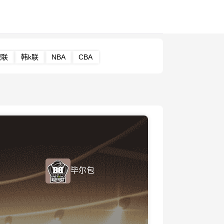
职联
韩k联
NBA
CBA
毕尔包