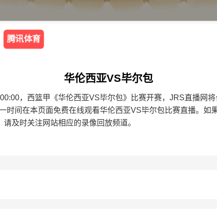
腾讯体育
华伦西亚VS毕尔包
4 01:00:00，西篮甲《华伦西亚VS毕尔包》比赛开赛，JRS
第一时间在本页面免费在线观看华伦西亚VS毕尔包比赛直播。如
，请及时关注网站相应的录像回放频道。