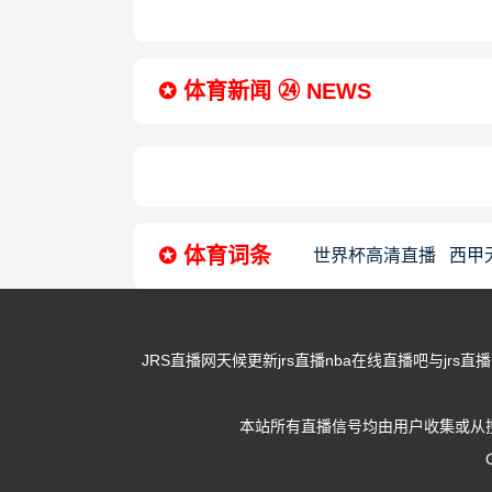
✪ 体育新闻 ㉔ NEWS
✪ 体育词条
世界杯高清直播
西甲
JRS直播网天候更新jrs直播nba在线直播吧与j
本站所有直播信号均由用户收集或从