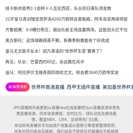
纽卡新帅首秀2-1逆转十人瓦伦西亚，队长同日离队添变数
22岁皇马青训瑰宝贡萨洛4200万欧转会富勒姆，阿韦洛亚再续师徒
缘
齐鲁超赛：6:0横扫枣庄，烟台队新主场连赢两场，这股劲头拦不住
奥古斯托：这场球踢得真不赖，新赛季盼着能有个好收成
皇马尤文联手反水！因凡蒂诺的“世界杯生意”要黄了？
再见，队长：巴雷西的印记，永远飘在风中
迪马：阿拉伊贝戈维奇周四体检尤文，转会费3500万欧带奖金
世界杯高清直播
西甲无插件直播
美加墨世界杯
✪ 体育词条
JRS直播网天候更新jrs直播nba在线直播吧与jrs直播高清体育免
费直播资源，同步收录赛程、实时比分、球队动态及赛场集
锦，覆盖NBA、CBA、足球等热门比赛。
本站所有直播信号均由用户收集或从搜索引擎搜索整理获得，
所有内容均来自互联网，我们自身不提供任何直播信号和视频