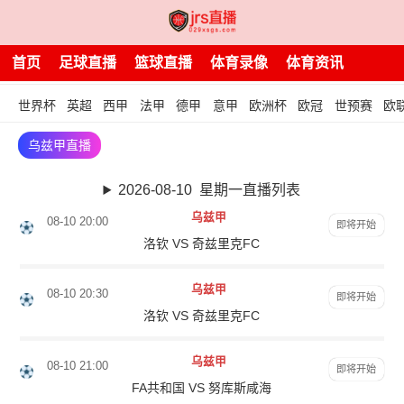
首页
足球直播
篮球直播
体育录像
体育资讯
世界杯
英超
西甲
法甲
德甲
意甲
欧洲杯
欧冠
世预赛
欧
乌兹甲直播
2026-08-10 星期一直播列表
乌兹甲
08-10 20:00
即将开始
洛钦 VS 奇兹里克FC
乌兹甲
08-10 20:30
即将开始
洛钦 VS 奇兹里克FC
乌兹甲
08-10 21:00
即将开始
FA共和国 VS 努库斯咸海