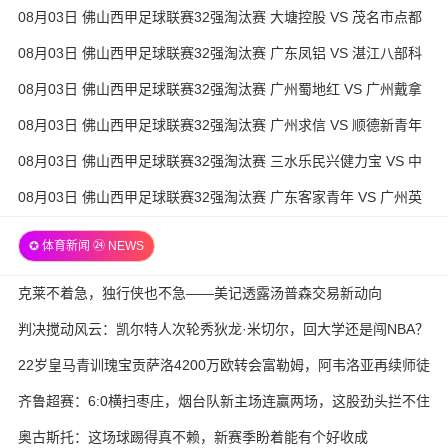
徒 全场录像
08月03日 佛山西甲足球联赛32强淘汰赛 大塘控股 VS 茂名市点都
得 全场录像
08月03日 佛山西甲足球联赛32强淘汰赛 广东凤铝 VS 湛江八部科
技 全场录像
08月03日 佛山西甲足球联赛32强淘汰赛 广州蜀地红 VS 广州戴拿
模 全场录像
08月03日 佛山西甲足球联赛32强淘汰赛 广州求信 VS 顺德新青年
全场录像
08月03日 佛山西甲足球联赛32强淘汰赛 三水乐民兴健力宝 VS 中
国澳门澳科精英 全场录像
08月03日 佛山西甲足球联赛32强淘汰赛 广东客家青年 VS 广州英
华思力U17 全场录像
✪ 体育新闻 ㉔ NEWS
克莱不着急，独行侠也不急——美记透露汤普森交易新动向
判决搅动风云：凯尔特人次轮秀狄龙·米切尔，回大学还是闯NBA？
22岁皇马青训瑰宝贡萨洛4200万欧转会富勒姆，阿韦洛亚再续师徒
缘
齐鲁超赛：6:0横扫枣庄，烟台队新主场连赢两场，这股劲头拦不住
奥古斯托：这场球踢得真不赖，新赛季盼着能有个好收成