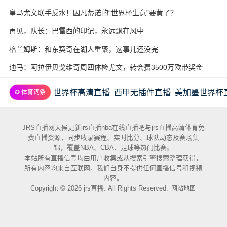
皇马尤文联手反水！因凡蒂诺的“世界杯生意”要黄了？
再见，队长：巴雷西的印记，永远飘在风中
格兰姆斯：和东契奇在湖人重聚，这事儿还没完
迪马：阿拉伊贝戈维奇周四体检尤文，转会费3500万欧带奖金
世界杯高清直播
西甲无插件直播
美加墨世界杯
✪ 体育词条
JRS直播网天候更新jrs直播nba在线直播吧与jrs直播高清体育免
费直播资源，同步收录赛程、实时比分、球队动态及赛场集
锦，覆盖NBA、CBA、足球等热门比赛。
本站所有直播信号均由用户收集或从搜索引擎搜索整理获得，
所有内容均来自互联网，我们自身不提供任何直播信号和视频
内容。
Copyright © 2026 jrs直播. All Rights Reserved.
网站地图