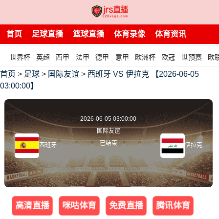
首页
足球直播
篮球直播
体育录像
体育资讯
世界杯
英超
西甲
法甲
德甲
意甲
欧洲杯
欧冠
世预赛
欧
首页
>
足球
>
国际友谊
>
西班牙 VS 伊拉克 【2026-06-05
03:00:00】
2026-06-05 03:00:00
国际友谊
已结束
西班牙
伊拉克
高清直播
咪咕体育
免费直播
腾讯体育