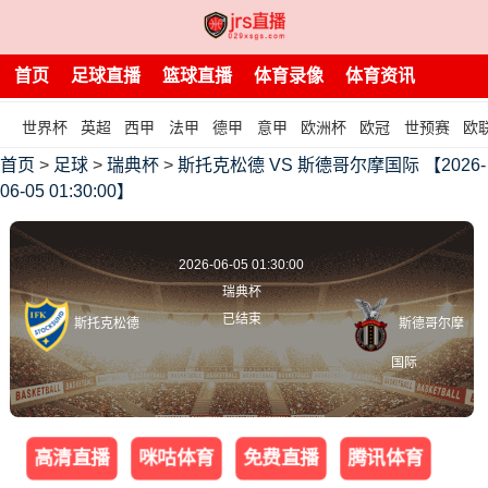
首页
足球直播
篮球直播
体育录像
体育资讯
世界杯
英超
西甲
法甲
德甲
意甲
欧洲杯
欧冠
世预赛
欧
首页
>
足球
>
瑞典杯
>
斯托克松德 VS 斯德哥尔摩国际 【2026-
06-05 01:30:00】
2026-06-05 01:30:00
瑞典杯
已结束
斯托克松德
斯德哥尔摩
国际
高清直播
咪咕体育
免费直播
腾讯体育