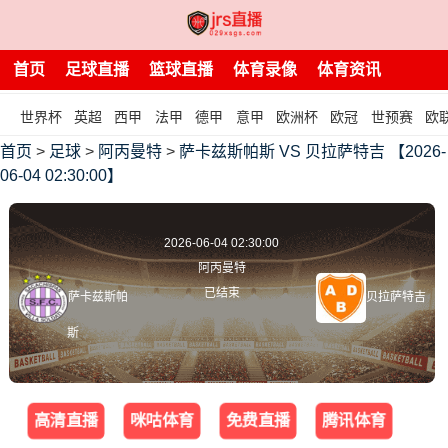
首页
足球直播
篮球直播
体育录像
体育资讯
世界杯
英超
西甲
法甲
德甲
意甲
欧洲杯
欧冠
世预赛
欧
首页
>
足球
>
阿丙曼特
>
萨卡兹斯帕斯 VS 贝拉萨特吉 【2026-
06-04 02:30:00】
2026-06-04 02:30:00
阿丙曼特
已结束
萨卡兹斯帕
贝拉萨特吉
斯
高清直播
咪咕体育
免费直播
腾讯体育