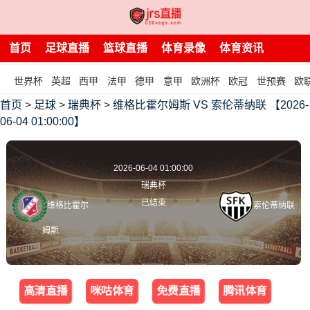
首页
足球直播
篮球直播
体育录像
体育资讯
世界杯
英超
西甲
法甲
德甲
意甲
欧洲杯
欧冠
世预赛
欧
首页
>
足球
>
瑞典杯
>
维格比霍尔姆斯 VS 索伦蒂纳联 【2026-
06-04 01:00:00】
2026-06-04 01:00:00
瑞典杯
已结束
维格比霍尔
索伦蒂纳联
姆斯
高清直播
咪咕体育
免费直播
腾讯体育