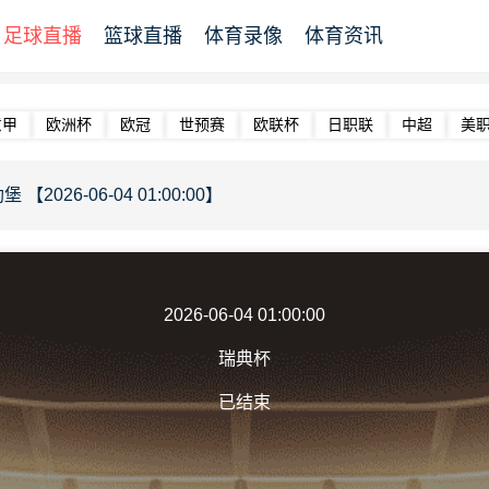
足球直播
篮球直播
体育录像
体育资讯
意甲
欧洲杯
欧冠
世预赛
欧联杯
日职联
中超
美
【2026-06-04 01:00:00】
2026-06-04 01:00:00
瑞典杯
已结束