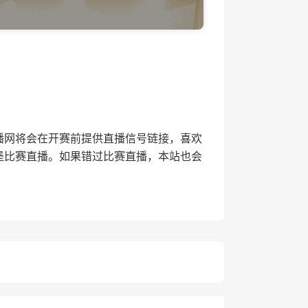
JRS直播网将会在开赛前提供直播信号链接，喜欢
勒堡比赛直播。如果错过比赛直播，本站也会