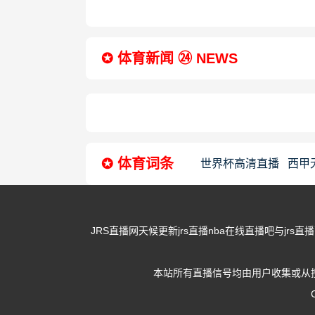
✪ 体育新闻 ㉔ NEWS
✪ 体育词条
世界杯高清直播
西甲
JRS直播网天候更新jrs直播nba在线直播吧与j
本站所有直播信号均由用户收集或从