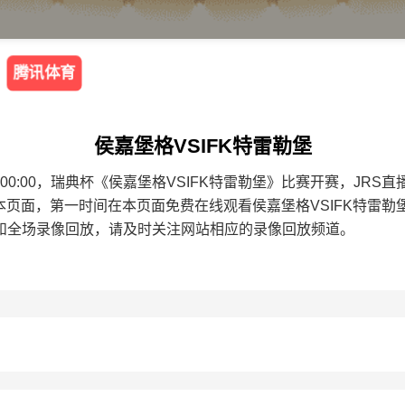
腾讯体育
侯嘉堡格VSIFK特雷勒堡
4 01:00:00，瑞典杯《侯嘉堡格VSIFK特雷勒堡》比赛开赛，
藏本页面，第一时间在本页面免费在线观看侯嘉堡格VSIFK特雷
和全场录像回放，请及时关注网站相应的录像回放频道。