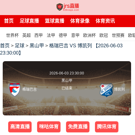
首页
足球直播
篮球直播
体育录像
体育资讯
世界杯
英超
西甲
法甲
德甲
意甲
欧洲杯
欧冠
世预赛
欧
首页
>
足球
>
黑山甲
>
格瑞巴吉 VS 博凯列 【2026-06-03
23:30:00】
2026-06-03 23:30:00
黑山甲
已结束
格瑞巴吉
博凯列
高清直播
咪咕体育
免费直播
腾讯体育