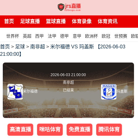
首页
足球直播
篮球直播
体育录像
体育资讯
世界杯
英超
西甲
法甲
德甲
意甲
欧洲杯
欧冠
世预赛
欧
首页
>
足球
>
南非超
>
米尔福德 VS 玛盖斯 【2026-06-03
21:00:00】
2026-06-03 21:00:00
南非超
已结束
米尔福德
玛盖斯
高清直播
咪咕体育
免费直播
腾讯体育