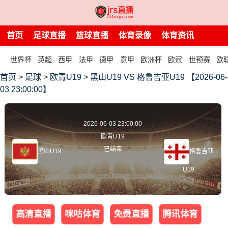
首页
足球直播
篮球直播
体育录像
体育资讯
世界杯
英超
西甲
法甲
德甲
意甲
欧洲杯
欧冠
世预赛
欧
首页
>
足球
>
欧青U19
>
黑山U19 VS 格鲁吉亚U19 【2026-06-
03 23:00:00】
2026-06-03 23:00:00
欧青U19
已结束
黑山U19
格鲁吉亚
U19
高清直播
咪咕体育
免费直播
腾讯体育