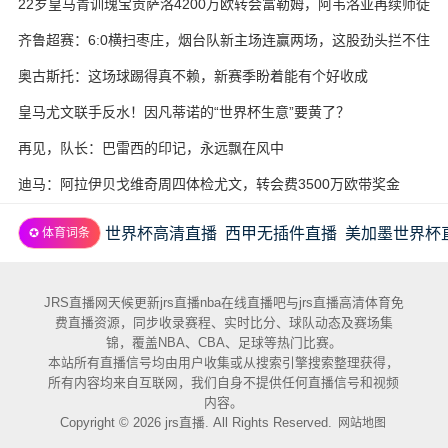
22岁皇马青训瑰宝贡萨洛4200万欧转会富勒姆，阿韦洛亚再续师徒
缘
齐鲁超赛：6:0横扫枣庄，烟台队新主场连赢两场，这股劲头拦不住
奥古斯托：这场球踢得真不赖，新赛季盼着能有个好收成
皇马尤文联手反水！因凡蒂诺的“世界杯生意”要黄了？
再见，队长：巴雷西的印记，永远飘在风中
迪马：阿拉伊贝戈维奇周四体检尤文，转会费3500万欧带奖金
世界杯高清直播
西甲无插件直播
美加墨世界杯
✪ 体育词条
JRS直播网天候更新jrs直播nba在线直播吧与jrs直播高清体育免
费直播资源，同步收录赛程、实时比分、球队动态及赛场集
锦，覆盖NBA、CBA、足球等热门比赛。
本站所有直播信号均由用户收集或从搜索引擎搜索整理获得，
所有内容均来自互联网，我们自身不提供任何直播信号和视频
内容。
Copyright © 2026 jrs直播. All Rights Reserved.
网站地图